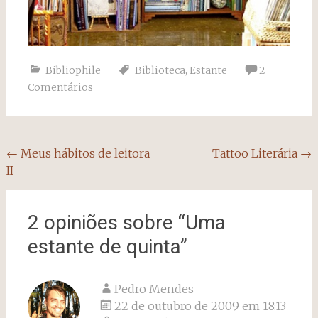
Bibliophile
Biblioteca
,
Estante
2
Comentários
Navegação
←
Meus hábitos de leitora
Tattoo Literária
→
II
do
post
2 opiniões sobre “
Uma
estante de quinta
”
Pedro Mendes
22 de outubro de 2009 em 18:13