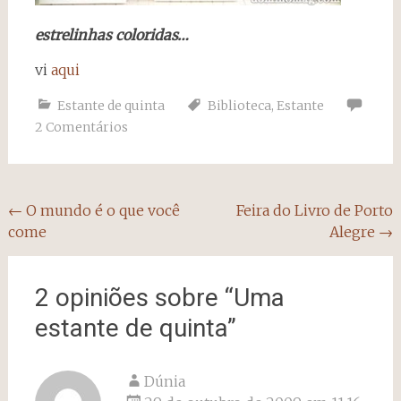
estrelinhas coloridas…
vi
aqui
Estante de quinta
Biblioteca
,
Estante
2 Comentários
Navegação
←
O mundo é o que você
Feira do Livro de Porto
come
Alegre
→
do
post
2 opiniões sobre “
Uma
estante de quinta
”
Dúnia