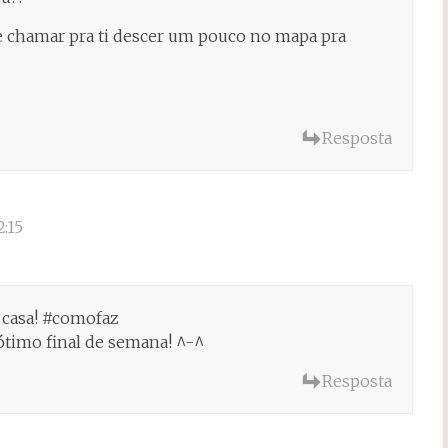
e chamar pra ti descer um pouco no mapa pra
Resposta
:15
 casa! #comofaz
 ótimo final de semana! ^-^
Resposta