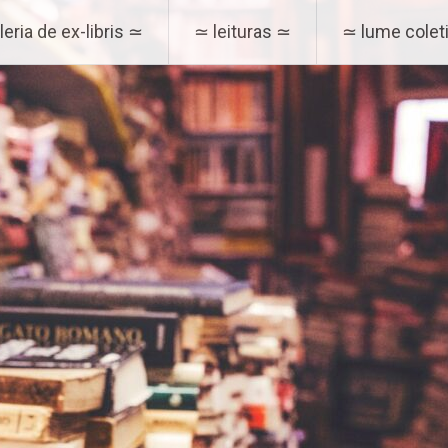
eria de ex-libris ≃
≃ leituras ≃
≃ lume coleti