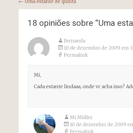
Navegação
←
Uma estante de quinta
do
post
18 opiniões sobre “
Uma esta
Fernanda
10 de dezembro de 2009 em 18
Permalink
Mi,
Cada estante lindaaa, onde vc acha isso? Ad
Mi Müller
10 de dezembro de 2009 em
Permalink