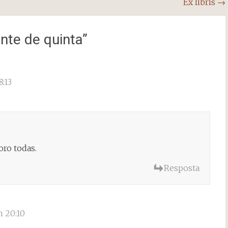
Ex libris
→
nte de quinta
”
:13
oro todas.
Resposta
 20:10