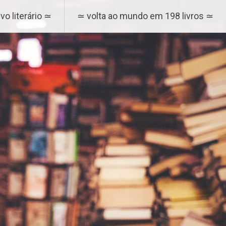
vo literário ≃
≃ volta ao mundo em 198 livros ≃