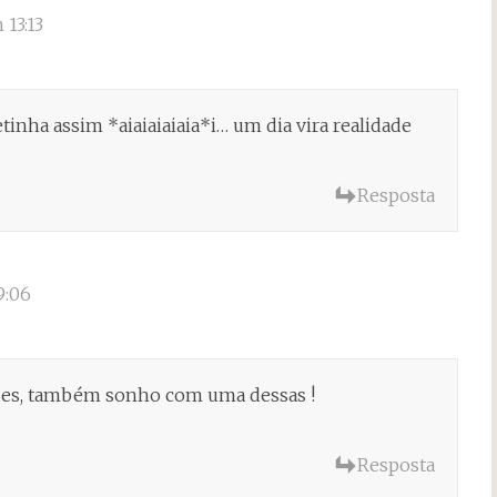
13:13
nha assim *aiaiaiaiaia*i… um dia vira realidade
Resposta
9:06
ações, também sonho com uma dessas !
Resposta