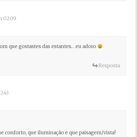
m 02:09
om que gostastes das estantes… eu adoro
Resposta
2:43
ue conforto, que iluminação e que paisagem/vista!