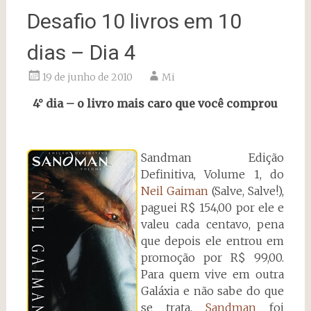
Desafio 10 livros em 10
dias – Dia 4
19 de junho de 2010
Mi
4° dia – o livro mais caro que você comprou
Sandman Edição
Definitiva, Volume 1, do
Neil Gaiman
(Salve, Salve!),
paguei R$ 154,00 por ele e
valeu cada centavo, pena
que depois ele entrou em
promoção por R$ 99,00.
Para quem vive em outra
Galáxia e não sabe do que
se trata,
Sandman
foi