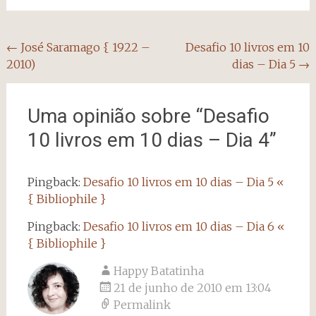
Navegação
←
José Saramago { 1922 –
Desafio 10 livros em 10
2010)
dias – Dia 5
→
do
post
Uma opinião sobre “
Desafio
10 livros em 10 dias – Dia 4
”
Pingback:
Desafio 10 livros em 10 dias – Dia 5 «
{ Bibliophile }
Pingback:
Desafio 10 livros em 10 dias – Dia 6 «
{ Bibliophile }
Happy Batatinha
21 de junho de 2010 em 13:04
Permalink