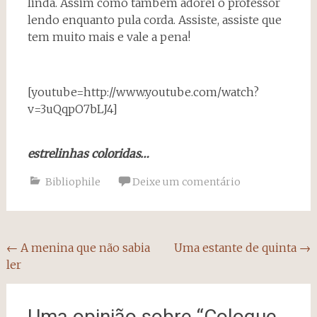
linda. Assim como também adorei o professor
lendo enquanto pula corda. Assiste, assiste que
tem muito mais e vale a pena!
[youtube=http://www.youtube.com/watch?
v=3uQqpO7bLJ4]
estrelinhas coloridas…
Bibliophile
Deixe um comentário
Navegação
←
A menina que não sabia
Uma estante de quinta
→
ler
do
post
Uma opinião sobre “
Coloque