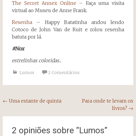
The Secret Annex Online
– Faça uma visita
virtual ao Museu de Anne Frank.
Resenha
– Happy Batatinha andou lendo
Cotoco de John Van de Ruit e rolou resenha
batuta por lá.
#Nox
estrelinhas coloridas..
Lumos
2 Comentários
Navegação
←
Uma estante de quinta
Para onde te levam os
livros?
→
do
post
2 opiniões sobre “
Lumos
”