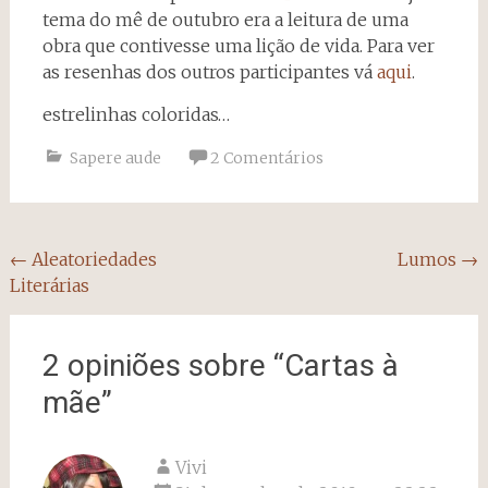
tema do mê de outubro era a leitura de uma
obra que contivesse uma lição de vida. Para ver
as resenhas dos outros participantes vá
aqui
.
estrelinhas coloridas…
Sapere aude
2 Comentários
Navegação
←
Aleatoriedades
Lumos
→
Literárias
do
post
2 opiniões sobre “
Cartas à
mãe
”
Vivi