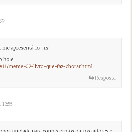
39
r me apresentá-lo… rs!
o hoje:
10/11/meme-02-livro-que-faz-chorar.html
Resposta
 12:55
 oportunidade para conhecermos outros autores e