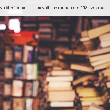
vo literário ≃
≃ volta ao mundo em 198 livros ≃