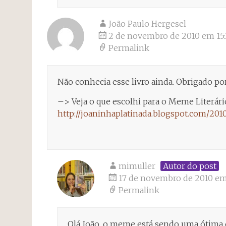
João Paulo Hergesel
2 de novembro de 2010 em 15:
Permalink
Não conhecia esse livro ainda. Obrigado po
–> Veja o que escolhi para o Meme Literári
http://joaninhaplatinada.blogspot.com/20
mimuller
Autor do post
17 de novembro de 2010 em
Permalink
Olá João, o meme está sendo uma ótima