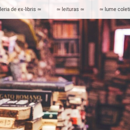
eria de ex-libris ≃
≃ leituras ≃
≃ lume coleti