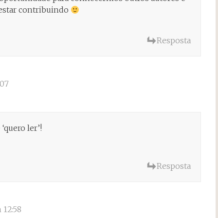
 estar contribuindo
Resposta
:07
 ‘quero ler’!
Resposta
 12:58