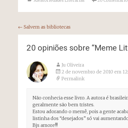
Aleatoriedades Literárias
20 Comentário
Navegação
←
Salvem as bibliotecas
do
post
20 opiniões sobre “
Meme Lit
Ju Oliveira
2 de novembro de 2010 em 12:
Permalink
Não conhecia esse livro. A autora é brasilei
geralmente são bem tristes.
Estou adorando o memê, pois a gente acab
listinha dos “desejados” só vai aumentand
Bjs amore!!!