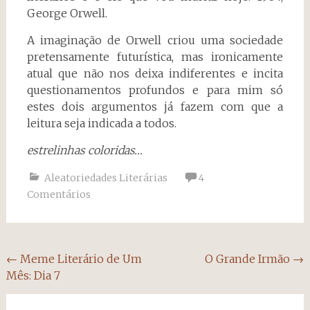
George Orwell.
A imaginação de Orwell criou uma sociedade
pretensamente futurística, mas ironicamente
atual que não nos deixa indiferentes e incita
questionamentos profundos e para mim só
estes dois argumentos já fazem com que a
leitura seja indicada a todos.
estrelinhas coloridas…
Aleatoriedades Literárias
4
Comentários
Navegação
←
Meme Literário de Um
O Grande Irmão
→
Mês: Dia 7
do
post