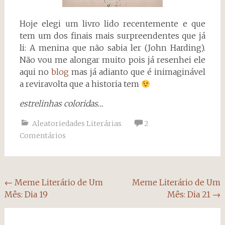
Hoje elegi um livro lido recentemente e que
tem um dos finais mais surpreendentes que já
li: A menina que não sabia ler (John Harding).
Não vou me alongar muito pois já resenhei ele
aqui no
blog
mas já adianto que é inimaginável
a reviravolta que a historia tem
estrelinhas coloridas…
Aleatoriedades Literárias
2
Comentários
Navegação
←
Meme Literário de Um
Meme Literário de Um
Mês: Dia 19
Mês: Dia 21
→
do
post