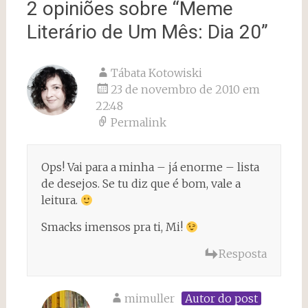
2 opiniões sobre “
Meme
Literário de Um Mês: Dia 20
”
Tábata Kotowiski
23 de novembro de 2010 em
22:48
Permalink
Ops! Vai para a minha – já enorme – lista
de desejos. Se tu diz que é bom, vale a
leitura.
Smacks imensos pra ti, Mi!
Resposta
mimuller
Autor do post