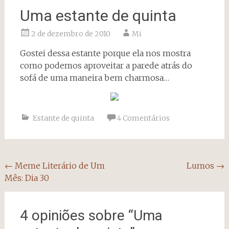
Uma estante de quinta
2 de dezembro de 2010
Mi
Gostei dessa estante porque ela nos mostra
como podemos aproveitar a parede atrás do
sofá de uma maneira bem charmosa…
Estante de quinta
4 Comentários
Navegação
←
Meme Literário de Um
Lumos
→
Mês: Dia 30
do
post
4 opiniões sobre “
Uma