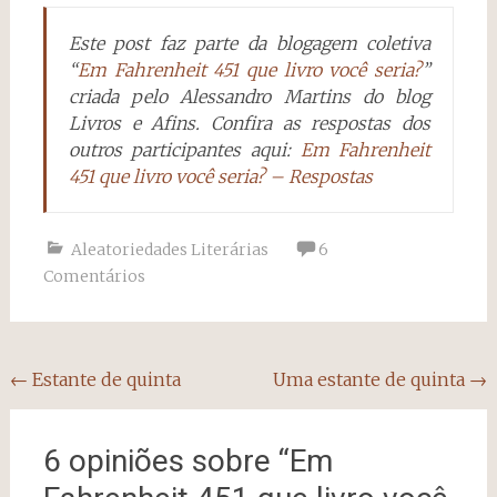
Este post faz parte da blogagem coletiva
“
Em Fahrenheit 451 que livro você seria?
”
criada pelo Alessandro Martins do blog
Livros e Afins. Confira as respostas dos
outros participantes aqui:
Em Fahrenheit
451 que livro você seria? – Respostas
Aleatoriedades Literárias
6
Comentários
Navegação
←
Estante de quinta
Uma estante de quinta
→
do
post
6 opiniões sobre “
Em