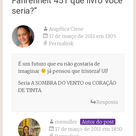
Fahrenheit 451 que livro você
seria?
”
Angélica Cirne
17 de março de 2011 em 13:05
Permalink
É um futuro que eu não gostaria de
imaginar
já pensou que tristeza! UI!
Seria A SOMBRA DO VENTO ou CORAÇÃO
DE TINTA.
Resposta
mimuller
Autor do post
17 de março de 2011 em 18:50