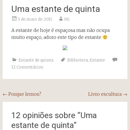
Uma estante de quinta
5 de maio de 2011
Mi
A estante de hoje é espaçosa mas não ocupa
muito espaço, adoro este tipo de estante
Estante de quinta
Biblioteca
,
Estante
12 Comentários
Navegação
←
Porque lemos?
Livro escultura
→
do
post
12 opiniões sobre “
Uma
estante de quinta
”