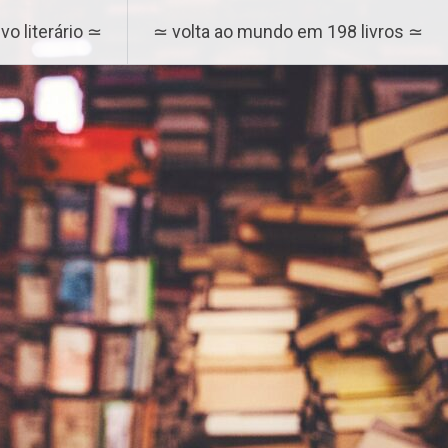
vo literário ≃
≃ volta ao mundo em 198 livros ≃