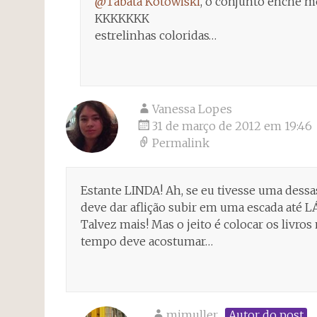
@Tábata Kotowiski
, o conjunto enche m
KKKKKKK
estrelinhas coloridas…
Vanessa Lopes
31 de março de 2012 em 19:46
Permalink
Estante LINDA! Ah, se eu tivesse uma des
deve dar aflição subir em uma escada até L
Talvez mais! Mas o jeito é colocar os livr
tempo deve acostumar…
mimuller
Autor do post