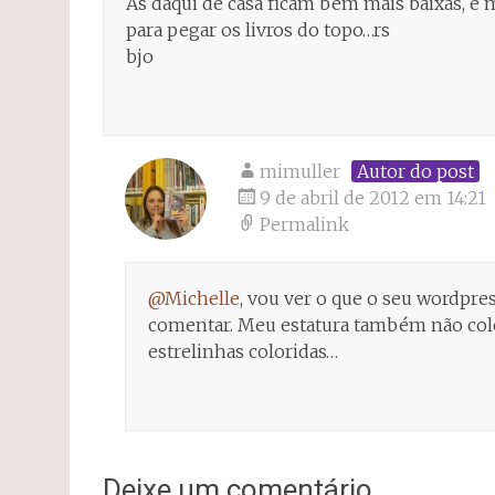
As daqui de casa ficam bem mais baixas, e
para pegar os livros do topo…rs
bjo
mimuller
Autor do post
9 de abril de 2012 em 14:21
Permalink
@Michelle
, vou ver o que o seu wordpr
comentar. Meu estatura também não col
estrelinhas coloridas…
Deixe um comentário