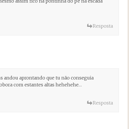
 mesmo assim fico na pontinha do pé na escada
Resposta
ess andou aprontando que tu não conseguia
obora com estantes altas hehehehe…
Resposta