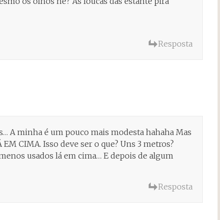
esmo os olhos né? As loucas das estante pira
Resposta
sas… A minha é um pouco mais modesta hahaha Mas
Á EM CIMA. Isso deve ser o que? Uns 3 metros?
os menos usados lá em cima… E depois de algum
Resposta