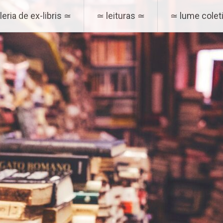
eria de ex-libris ≃
≃ leituras ≃
≃ lume coleti