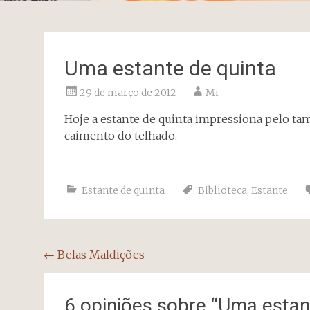
Uma estante de quinta
29 de março de 2012
Mi
Hoje a estante de quinta impressiona pelo 
caimento do telhado.
Estante de quinta
Biblioteca
,
Estante
Navegação
←
Belas Maldições
do
post
6 opiniões sobre “
Uma estant