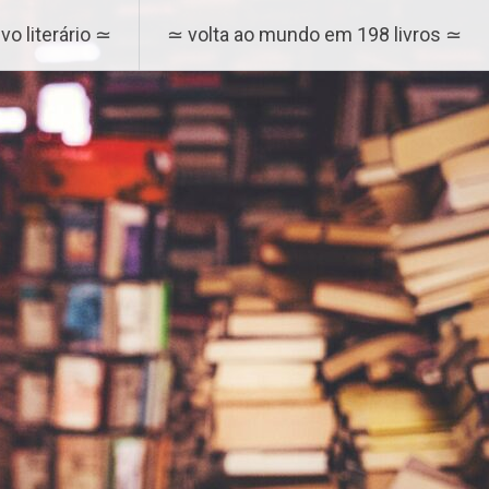
vo literário ≃
≃ volta ao mundo em 198 livros ≃