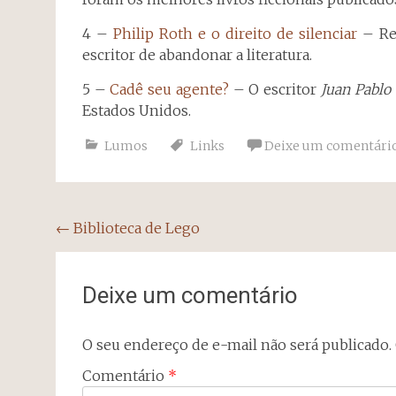
4 –
Philip Roth e o direito de silenciar
– Ref
escritor de abandonar a literatura.
5 –
Cadê seu agente?
– O escritor
Juan Pablo 
Estados Unidos.
Lumos
Links
Deixe um comentári
Navegação
←
Biblioteca de Lego
do
post
Deixe um comentário
O seu endereço de e-mail não será publicado.
Comentário
*