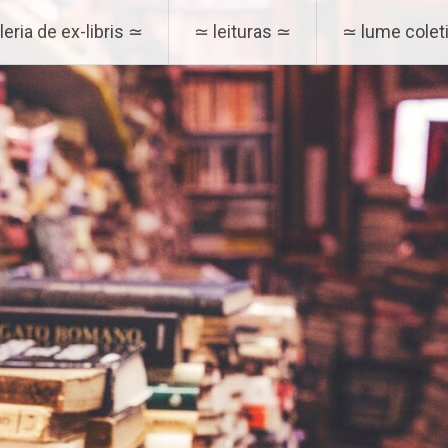
eria de ex-libris ≃
≃ leituras ≃
≃ lume coleti