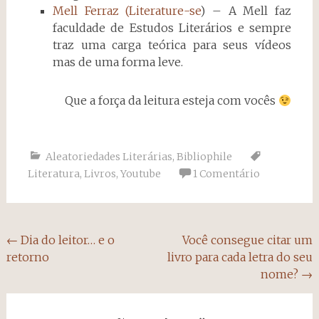
Mell Ferraz (Literature-se
) – A Mell faz
faculdade de Estudos Literários e sempre
traz uma carga teórica para seus vídeos
mas de uma forma leve.
Que a força da leitura esteja com vocês
Aleatoriedades Literárias
,
Bibliophile
Literatura
,
Livros
,
Youtube
1 Comentário
Navegação
←
Dia do leitor… e o
Você consegue citar um
retorno
livro para cada letra do seu
do
nome?
→
post