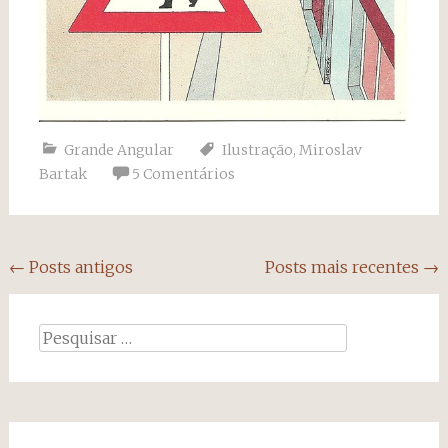
Grande Angular
Ilustração
,
Miroslav
Bartak
5 Comentários
Navegação
←
Posts antigos
Posts mais recentes
→
dos
posts
Pesquisar
por: