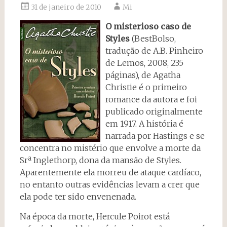
31 de janeiro de 2010
Mi
O misterioso caso de
Styles
(BestBolso,
tradução de A.B. Pinheiro
de Lemos, 2008, 235
páginas), de Agatha
Christie é o primeiro
romance da autora e foi
publicado originalmente
em 1917. A história é
narrada por Hastings e se
concentra no mistério que envolve a morte da
Srª Inglethorp, dona da mansão de Styles.
Aparentemente ela morreu de ataque cardíaco,
no entanto outras evidências levam a crer que
ela pode ter sido envenenada.
Na época da morte, Hercule Poirot está