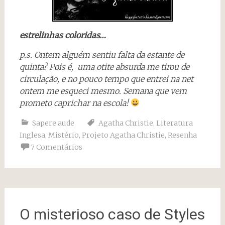
estrelinhas coloridas…
p.s. Ontem alguém sentiu falta da estante de
quinta? Pois é, uma otite absurda me tirou de
circulação, e no pouco tempo que entrei na net
ontem me esqueci mesmo. Semana que vem
prometo caprichar na escola!
Sapere aude
Agatha Christie
,
Literatura
Inglesa
,
Mistério
,
Projeto Agatha Christie
,
Resenha
7 Comentários
O misterioso caso de Styles