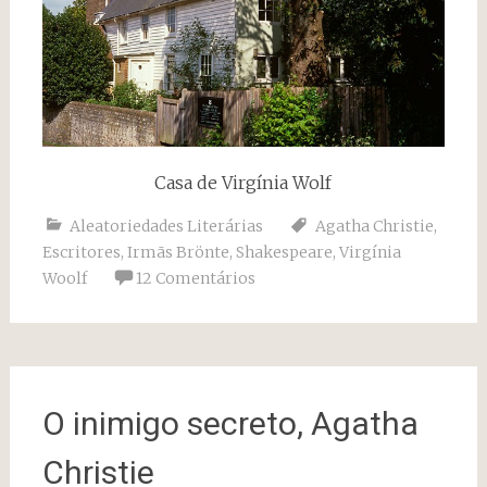
Casa de Virgínia Wolf
Aleatoriedades Literárias
Agatha Christie
,
Escritores
,
Irmãs Brönte
,
Shakespeare
,
Virgínia
Woolf
12 Comentários
O inimigo secreto, Agatha
Christie