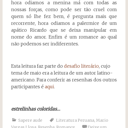
hora odiamos a menina má com todas as
nossas forças, como pode ser tão cruel com
quem só lhe fez bem, é pergunta mais que
recorrente, hora odiamos a palermice de um
apático Ricardo que se deixa manipular em
nome do amor. Enfim é um romance ao qual
não podemos ser indiferentes.
Esta leitura faz parte do
desafio literário
, cujo
tema de maio era a leitura de um autor latino-
americano. Para conferir as resenhas dos outros
participantes é
aqui
.
estrelinhas coloridas…
Sapere aude
Literatura Peruana
,
Mario
Vargas Llosa
,
Resenha
,
Romance
Deixe um