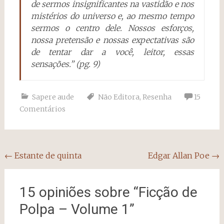
de sermos insignificantes na vastidão e nos
mistérios do universo e, ao mesmo tempo
sermos o centro dele. Nossos esforços,
nossa pretensão e nossas expectativas são
de tentar dar a você, leitor, essas
sensações.” (pg. 9)
Sapere aude
Não Editora
,
Resenha
15
Comentários
Navegação
←
Estante de quinta
Edgar Allan Poe
→
do
post
15 opiniões sobre “
Ficção de
Polpa – Volume 1
”