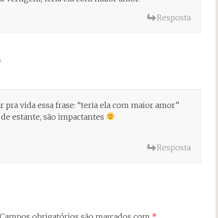
Resposta
0
ar pra vida essa frase: “teria ela com maior amor”
 de estante, são impactantes
Resposta
Campos obrigatórios são marcados com
*