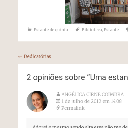
Estante de quinta
Biblioteca
,
Estante
Navegação
←
Dedicatórias
do
post
2 opiniões sobre “
Uma estant
ANGÉLICA CIRNE COIMBRA
1 de julho de 2012 em 14:08
Permalink
Adorei e mesmo sendo alta essa não me deu