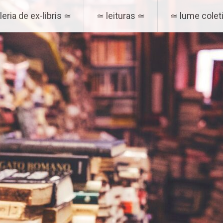
eria de ex-libris ≃
≃ leituras ≃
≃ lume coleti