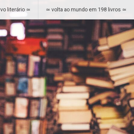
vo literário ≃
≃ volta ao mundo em 198 livros ≃