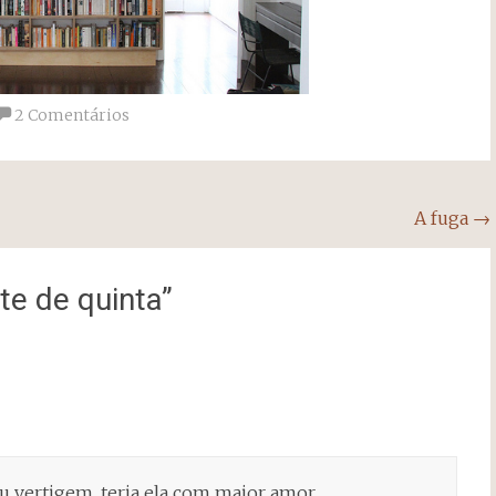
2 Comentários
A fuga
→
e de quinta
”
 vertigem, teria ela com maior amor.