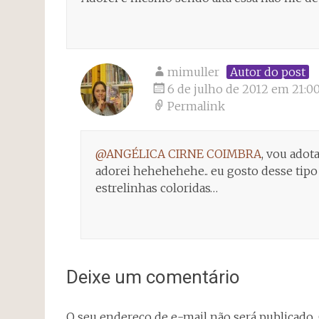
mimuller
Autor do post
6 de julho de 2012 em 21:0
Permalink
@ANGÉLICA CIRNE COIMBRA
, vou adot
adorei hehehehehe.. eu gosto desse tipo
estrelinhas coloridas…
Deixe um comentário
O seu endereço de e-mail não será publicado.