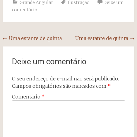
Grande Angular
Ilustração
Deixe um
comentário
Navegação
←
Uma estante de quinta
Uma estante de quinta
→
do
post
Deixe um comentário
O seu endereço de e-mail não será publicado.
Campos obrigatórios são marcados com
*
Comentário
*