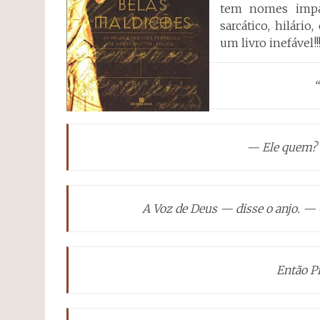
tem nomes impag
sarcático, hilário
um livro inefável!!
“
— Ele quem? 
A Voz de Deus — disse o anjo. — 
Então P