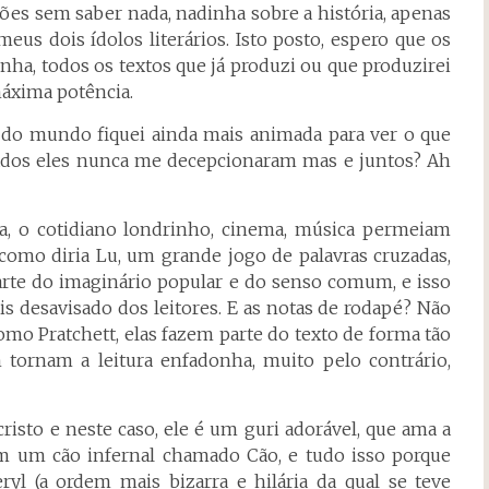
ões sem saber nada, nadinha sobre a história, apenas
meus dois ídolos literários. Isto posto, espero que os
nha, todos os textos que já produzi ou que produzirei
máxima potência.
m do mundo fiquei ainda mais animada para ver o que
ados eles nunca me decepcionaram mas e juntos? Ah
tura, o cotidiano londrinho, cinema, música permeiam
, como diria Lu, um grande jogo de palavras cruzadas,
arte do imaginário popular e do senso comum, e isso
is desavisado dos leitores. E as notas de rodapé? Não
o Pratchett, elas fazem parte do texto de forma tão
tornam a leitura enfadonha, muito pelo contrário,
risto e neste caso, ele é um guri adorável, que ama a
tem um cão infernal chamado Cão, e tudo isso porque
ryl (a ordem mais bizarra e hilária da qual se teve