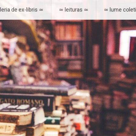
eria de ex-libris ≃
≃ leituras ≃
≃ lume coleti