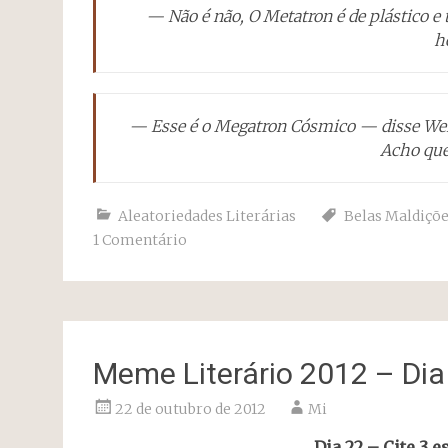
— Não é não, O Metatron é de plástico 
h
— Esse é o Megatron Cósmico — disse Wens
Acho que 
Aleatoriedades Literárias
Belas Maldiçõ
1 Comentário
Meme Literário 2012 – Dia
22 de outubro de 2012
Mi
Dia 22 – Cite 3 e