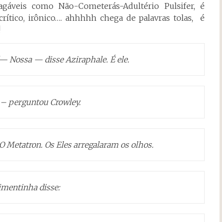
áveis como Não-Cometerás-Adultério Pulsifer, é
, crítico, irônico…. ahhhhh chega de palavras tolas, é
!
— Nossa — disse Aziraphale. É ele.
– perguntou Crowley.
O Metatron. Os Eles arregalaram os olhos.
imentinha disse: