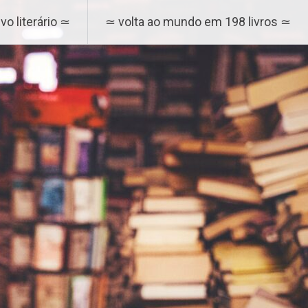
vo literário ≃
≃ volta ao mundo em 198 livros ≃