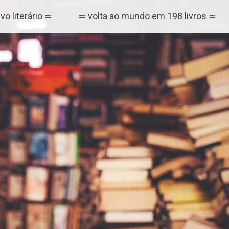
vo literário ≃
≃ volta ao mundo em 198 livros ≃