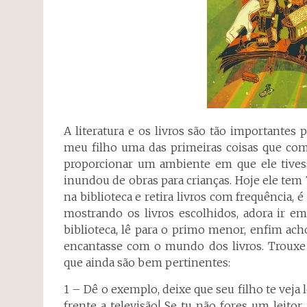
A literatura e os livros são tão importante
meu filho uma das primeiras coisas que comp
proporcionar um ambiente em que ele tivess
inundou de obras para crianças. Hoje ele tem 
na biblioteca e retira livros com frequência
mostrando os livros escolhidos, adora ir em 
biblioteca, lê para o primo menor, enfim a
encantasse com o mundo dos livros. Trouxe
que ainda são bem pertinentes:
1 – Dê o exemplo, deixe que seu filho te veja l
frente a televisão! Se tu não fores um leito