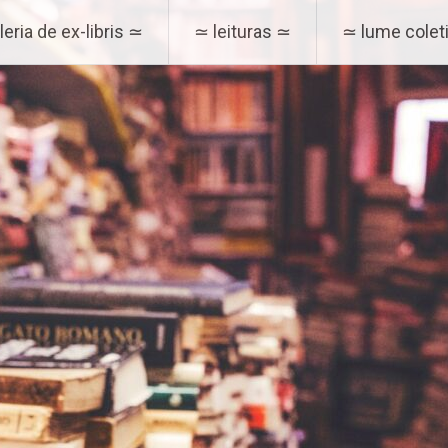
eria de ex-libris ≃
≃ leituras ≃
≃ lume coleti