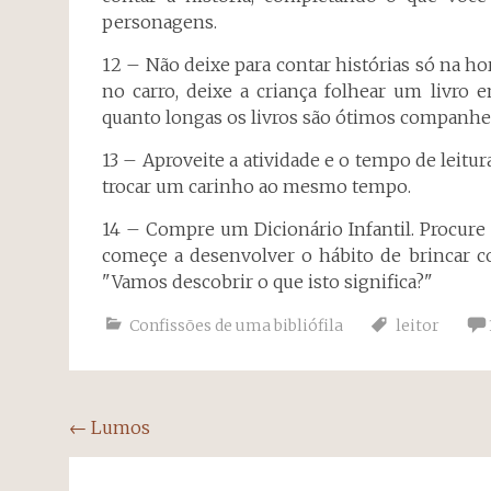
personagens.
12 – Não deixe para contar histórias só na hor
no carro, deixe a criança folhear um livro
quanto longas os livros são ótimos companhei
13 – Aproveite a atividade e o tempo de leitur
trocar um carinho ao mesmo tempo.
14 – Compre um Dicionário Infantil. Procure 
começe a desenvolver o hábito de brincar co
"Vamos descobrir o que isto significa?"
Confissões de uma bibliófila
leitor
Navegação
←
Lumos
do