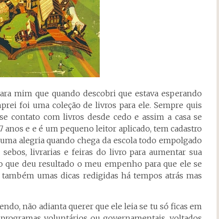
s para mim que quando descobri que estava esperando
rei foi uma coleção de livros para ele. Sempre quis
e contato com livros desde cedo e assim a casa se
7 anos e e é um pequeno leitor aplicado, tem cadastro
, é uma alegria quando chega da escola todo empolgado
sebos, livrarias e feiras do livro para aumentar sua
cho que deu resultado o meu empenho para que ele se
 também umas dicas redigidas há tempos atrás mas
endo, não adianta querer que ele leia se tu só ficas em
r, programas voluntários ou governamentais, voltados