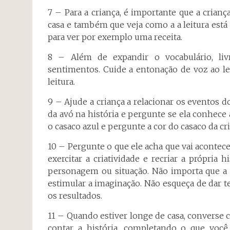
7 – Para a criança, é importante que a crianç
casa e também que veja como a a leitura está 
para ver por exemplo uma receita.
8 – Além de expandir o vocabulário, li
sentimentos. Cuide a entonação de voz ao l
leitura.
9 – Ajude a criança a relacionar os eventos d
da avó na história e pergunte se ela conhece
o casaco azul e pergunte a cor do casaco da cr
10 – Pergunte o que ele acha que vai acontec
exercitar a criatividade e recriar a própria
personagem ou situação. Não importa que a c
estimular a imaginação. Não esqueça de dar t
os resultados.
11 – Quando estiver longe de casa, converse co
contar a história, completando o que vo