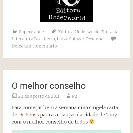
Sapere aude
Editora Underworld
,
Fantasia
,
Literatura Brasileira
,
Luiza Salazar
,
Resenha
Deixe um comentário
O melhor conselho
22 de agosto de 2011
Mi
Para começar bem a semana uma singela carta
de
Dr. Seuss
para as crianças da cidade de Troy,
com o melhor conselho de todos