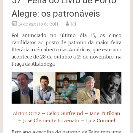
57ª Feira do Livro de Porto
Alegre: os patronáveis
19 de agosto de 2011
Mi
Foi anunciado no último dia 15, os cinco
candidatos ao posto de patrono da maior feira
literária a céu aberto das Américas, que este ano
acontece de 28 de outubro a 15 de novembro, na
Praça da Alfândega:
Airton Ortiz
–
Celso Gutfreind
–
Jane Tutikian
–
José Clemente Pozenato
–
Luiz Coronel
Este ano a escolha do patrono da Feira tem uma