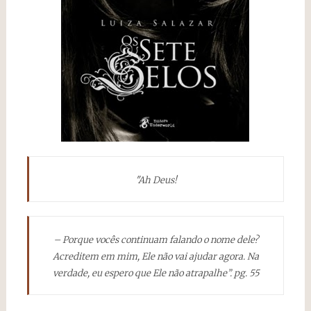
"Ah Deus!
– Porque vocês continuam falando o nome dele?
Acreditem em mim, Ele não vai ajudar agora. Na
verdade, eu espero que Ele não atrapalhe”. pg. 55