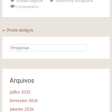
Grande Angular
Biblioteca
,
Fotografia
1 Comentário
Navegação
←
Posts antigos
dos
posts
Pesquisar
por:
Arquivos
julho 2025
fevereiro 2024
janeiro 2024