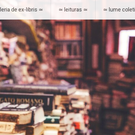
eria de ex-libris ≃
≃ leituras ≃
≃ lume coleti