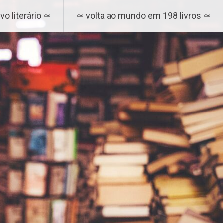
vo literário ≃
≃ volta ao mundo em 198 livros ≃