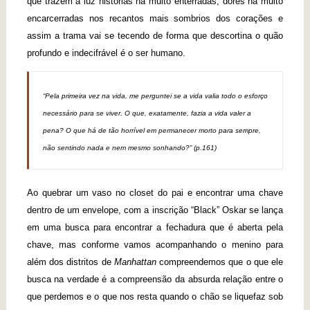
que trazem à luz histórias há muito enterradas, dores há muito
encarcerradas nos recantos mais sombrios dos corações e
assim a trama vai se tecendo de forma que descortina o quão
profundo e indecifrável é o ser humano.
“Pela primeira vez na vida, me perguntei se a vida valia todo o esforço
necessário para se viver. O que, exatamente, fazia a vida valer a
pena? O que há de tão horrível em permanecer morto para sempre,
não sentindo nada e nem mesmo sonhando?” (p.161)
Ao quebrar um vaso no closet do pai e encontrar uma chave
dentro de um envelope, com a inscrição “Black” Oskar se lança
em uma busca para encontrar a fechadura que é aberta pela
chave, mas conforme vamos acompanhando o menino para
além dos distritos de
Manhattan
compreendemos que o que ele
busca na verdade é a compreensão da absurda relação entre o
que perdemos e o que nos resta quando o chão se liquefaz sob