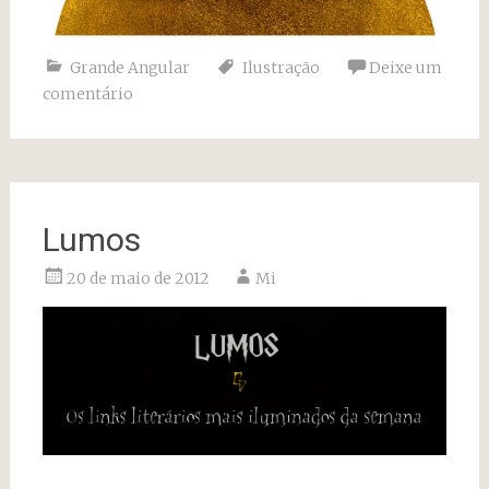
Grande Angular
Ilustração
Deixe um
comentário
Lumos
20 de maio de 2012
Mi