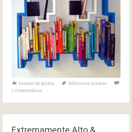
Estante de quinta
Biblioteca
,
Estante
2 Comentários
Extremamente Alto &