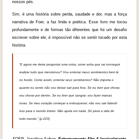
nossos pés.
Sim, é uma história sobre perda, saudade e dor, mas a força
narrativa de Foer, a faz linda e poética. Esse livro me tocou
profundamente e de formas tão diferentes que foi um desafio
escrever sobre ele, é impossível não se sentir tocado por esta
história.
“E agora me deixe perguntar uma coisa, como acha que vai conseguir
realizar tudo que mencionou? Vou enterrar meus sentimentos bem lá
no fundo. Como assim, enterrar seus sentimentos? Não importa o
quanto eu sentir, não vou deixar sair para fora. Se eu tiver que chorar,
vou chorar por dentro. Se eu tiver que sangrar, vou fazer marcas
roxas. Se meu coração começar a enlouquecer, não vou sair falandi
isso para o mundo inteiro. Não ajuda em nada. Só piora a vida de
todo mundo.” (p.223)
FOER, Jonathan Safran.
Extremamente Alto & Incrivelmente