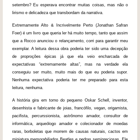
setembro? Eu esperava encontrar muitas coisas, mas não o
lirismo e delicadeza que transbordam da narrativa.
Extremamente Alto & Incrivelmente Perto (Jonathan Safran
Foer) é um livro que queria ler há muito tempo, tanto que assim
que a Rocco anunciou o relançamento, corri para garantir meu
exemplar. A leitura dessa obra poderia ter sido uma decepção
de proproções épicas já que ela veio encharcada de
expectativas “extremamente altas”, mas na verdade ela
conseguiu ser muito, muito mais do que eu poderia supor.
Nenhuma expectativa poderia ter me preparado para esta
leitura, nenhuma.
A história gira em torno do pequeno Oskar Schell, inventor,
desenhista e fabricante de joias, francófilo, vegan, origamista,
pacifista, percurssionista, astrônomo amador, consultor de
informática, arqueólogo amador e colecionador de moedas
raras, borboletas que morrem de causas naturais, cactos em
miniatura,
memorabilia
dos Beatles e pedras semipreciosas. Ele