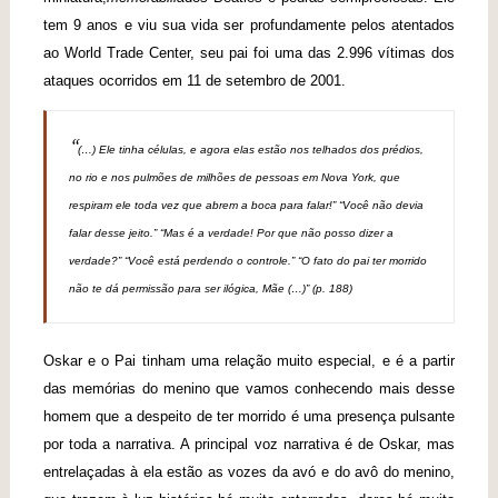
tem 9 anos e viu sua vida ser profundamente pelos atentados
ao World Trade Center, seu pai foi uma das 2.996 vítimas dos
ataques ocorridos em 11 de setembro de 2001.
“
(…) Ele tinha células, e agora elas estão nos telhados dos prédios,
no rio e nos pulmões de milhões de pessoas em Nova York, que
respiram ele toda vez que abrem a boca para falar!” “Você não devia
falar desse jeito.” “Mas é a verdade! Por que não posso dizer a
verdade?” “Você está perdendo o controle.” “O fato do pai ter morrido
não te dá permissão para ser ilógica, Mãe (…)” (p. 188)
Oskar e o Pai tinham uma relação muito especial, e é a partir
das memórias do menino que vamos conhecendo mais desse
homem que a despeito de ter morrido é uma presença pulsante
por toda a narrativa. A principal voz narrativa é de Oskar, mas
entrelaçadas à ela estão as vozes da avó e do avô do menino,