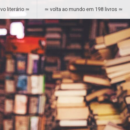
vo literário ≃
≃ volta ao mundo em 198 livros ≃