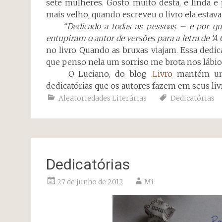
sete mulheres. Gosto muito desta, é linda e 
mais velho, quando escreveu o livro ela estava
“Dedicado a todas as pessoas – e por que 
entupiram o autor de versões para a letra de ‘
no livro Quando as bruxas viajam. Essa dedi
que penso nela um sorriso me brota nos lábio
O Luciano, do blog
.Livro
mantém um
dedicatórias que os autores fazem em seus livr
Aleatoriedades Literárias
Dedicatórias
Dedicatórias
27 de junho de 2012
Mi