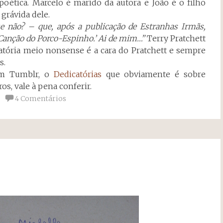
poética. Marcelo é marido da autora e João é o filho
 grávida dele.
não? – que, após a publicação de Estranhas Irmãs,
A Canção do Porco-Espinho.’ Ai de mim…”
Terry Pratchett
catória meio nonsense é a cara do Pratchett e sempre
s.
 Tumblr, o
Dedicatórias
que obviamente é sobre
os, vale à pena conferir.
4 Comentários