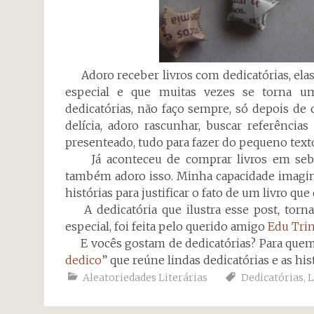
Adoro receber livros com dedicatórias, el
especial e que muitas vezes se torna 
dedicatórias, não faço sempre, só depois d
delícia, adoro rascunhar, buscar referências
presenteado, tudo para fazer do pequeno text
Já aconteceu de comprar livros em sebos 
também adoro isso. Minha capacidade imaginé
histórias para justificar o fato de um livro q
A dedicatória que ilustra esse post, torna
especial, foi feita pelo querido amigo
Edu Tri
E vocês gostam de dedicatórias? Para quem 
dedico
” que reúne lindas dedicatórias e as hist
Aleatoriedades Literárias
Dedicatórias
,
L