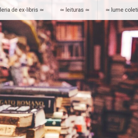
eria de ex-libris ≃
≃ leituras ≃
≃ lume coleti