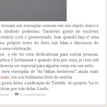
as tornam um exemplar comum em um objeto único e
um símbolo poderoso. Também gosto de escrever
e conferir com o presenteado, mas quando faço é uma
 no próprio texto do livro, nas falas e discursos do
o uma celebração.
e ele vir com dedicatórias para outras pessoas,
tica é fortíssima e quando dou por mim já criei mil
ue deveria ser especial para alguém estar em um sebo.
 meu exemplar de “As Valsas Invisíveis”, ainda mais
ndade
, em seu belíssimo livro de estréia.
gosta deixo a indicação do Tumblr do projeto “
eu te
órias por trás delas. Lindo.
ivros
13 Comentários