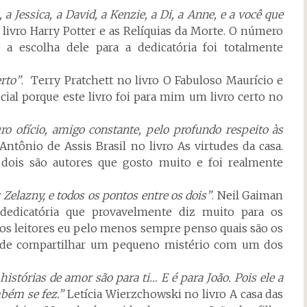
a Jessica, a David, a Kenzie, a Di, a Anne, e a você que
 livro Harry Potter e as Relíquias da Morte. O número
a escolha dele para a dedicatória foi totalmente
rto”
. Terry Pratchett no livro O Fabuloso Maurício e
ial porque este livro foi para mim um livro certo no
fício, amigo constante, pelo profundo respeito às
Antônio de Assis Brasil no livro As virtudes da casa.
ois são autores que gosto muito e foi realmente
elazny, e todos os pontos entre os dois”
. Neil Gaiman
dedicatória que provavelmente diz muito para os
s leitores eu pelo menos sempre penso quais são os
o de compartilhar um pequeno mistério com um dos
istórias de amor são para ti… E é para João. Pois ele a
mbém se fez.”
Letícia Wierzchowski no livro A casa das