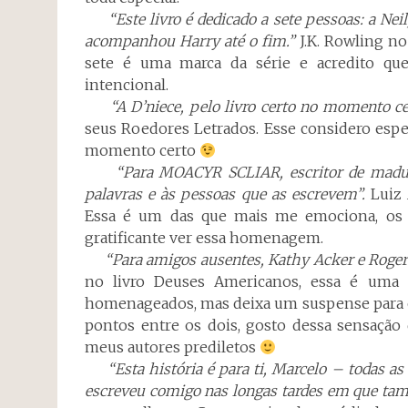
“Este livro é dedicado a sete pessoas: a Neil, 
acompanhou Harry até o fim.”
J.K. Rowling no
sete é uma marca da série e acredito que 
intencional.
“A D’niece, pelo livro certo no momento ce
seus Roedores Letrados. Esse considero espec
momento certo
“Para MOACYR SCLIAR, escritor de maduro o
palavras e às pessoas que as escrevem”.
Luiz 
Essa é um das que mais me emociona, os d
gratificante ver essa homenagem.
“Para amigos ausentes, Kathy Acker e Roger Z
no livro Deuses Americanos, essa é uma 
homenageados, mas deixa um suspense para o
pontos entre os dois, gosto dessa sensaçã
meus autores prediletos
“Esta história é para ti, Marcelo – todas as h
escreveu comigo nas longas tardes em que ta