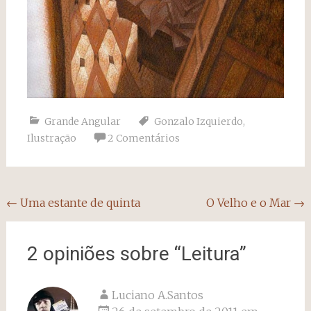
Grande Angular
Gonzalo Izquierdo
,
Ilustração
2 Comentários
Navegação
←
Uma estante de quinta
O Velho e o Mar
→
do
post
2 opiniões sobre “
Leitura
”
Luciano A.Santos