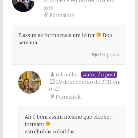
26 de setembro de 2011 em
16:35
Permalink
E assim se forma mais um leitor
Boa
semana.
Resposta
mimuller
Autor do post
29 de setembro de 2011 em
01:47
Permalink
Ah é bem assim mesmo que eles se
formam
estrelinhas coloridas…