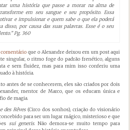
ntar uma história que passe a morar na alma de
transforme em seu sangue e seu propósito. Essa
motivar e impulsionar e quem sabe o que ela poderá
a disso, por causa das suas palavras. Esse é o seu
lento.” Pg. 360
m
comentário
que o Alexandre deixou em um post aqui
te singular, o ritmo foge do padrão frenético, alguns
nta e sem fluidez, mas para mim isso conferiu uma
ado à história.
to antes de se conhecerem, eles são criados por dois
lexander, mentor de Marco, que os educam única e
fio de magia.
ue des Rêves
(Circo dos sonhos), criação do visionário
concebido para ser um lugar mágico, misterioso e que
ções
sui generis
. Não demora-se muito tempo para