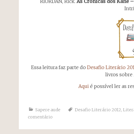
RIORDAN, Rick.
As Crônicas dos Kane –
Intr
Essa leitura faz parte do
Desafio Literário 20
livros sobre
Aqui
é possível ler as r
Sapere aude
Desafio Literário 2012
,
Liter
comentário