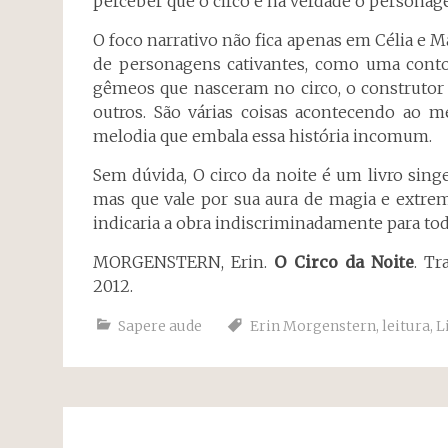
perceber que o circo é na verdade o personage
O foco narrativo não fica apenas em Célia e M
de personagens cativantes, como uma contorc
gêmeos que nasceram no circo, o construtor d
outros. São várias coisas acontecendo ao m
melodia que embala essa história incomum.
Sem dúvida, O circo da noite é um livro singe
mas que vale por sua aura de magia e extre
indicaria a obra indiscriminadamente para to
MORGENSTERN, Erin.
O Circo da Noite
. Tr
2012.
Sapere aude
Erin Morgenstern
,
leitura
,
L