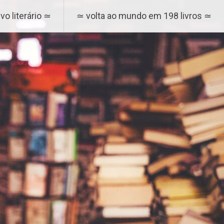
vo literário ≃
≃ volta ao mundo em 198 livros ≃