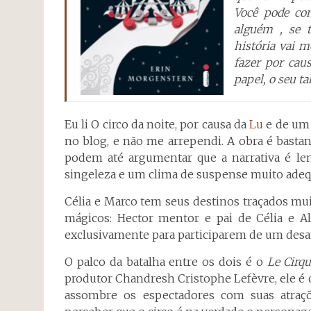
Você pode co
alguém , se 
história vai 
fazer por caus
papel, o seu ta
Eu li O circo da noite, por causa da
Lu
e de u
no blog, e não me arrependi. A obra é bastan
podem até argumentar que a narrativa é le
singeleza e um clima de suspense muito adequ
Célia e Marco tem seus destinos traçados mui
mágicos: Hector mentor e pai de Célia e A
exclusivamente para participarem de um desa
O palco da batalha entre os dois é o
Le Cirq
produtor Chandresh Cristophe Lefèvre, ele é 
assombre os espectadores com suas atra