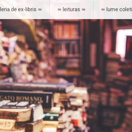
eria de ex-libris ≃
≃ leituras ≃
≃ lume coleti