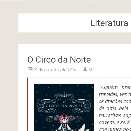
Literatur
O Circo da Noite
21 de outubro de 2014
Mi
“Alguém prec
travadas, venc
os dragões co
de uma bela x
narrativas su
ouvem, e será 
que nunca pod