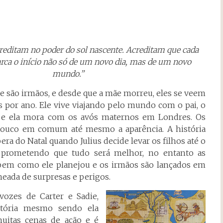
creditam no poder do sol nascente. Acreditam que cada
ca o início não só de um novo dia, mas de um novo
mundo.”
ne são irmãos, e desde que a mãe morreu, eles se veem
 por ano. Ele vive viajando pelo mundo com o pai, o
s e ela mora com os avós maternos em Londres. Os
pouco em comum até mesmo a aparência. A história
era do Natal quando Julius decide levar os filhos até o
 prometendo que tudo será melhor, no entanto as
bem como ele planejou e os irmãos são lançados em
eada de surpresas e perigos.
vozes de Carter e Sadie,
stória mesmo sendo ela
uitas cenas de ação e é