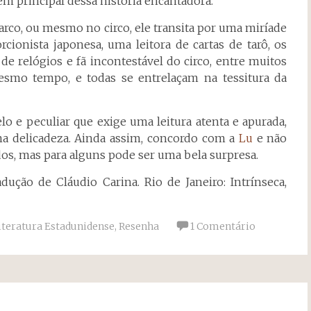
m principal dessa história encantadora.
arco, ou mesmo no circo, ele transita por uma miríade
ionista japonesa, uma leitora de cartas de tarô, os
e relógios e fã incontestável do circo, entre muitos
esmo tempo, e todas se entrelaçam na tessitura da
lo e peculiar que exige uma leitura atenta e apurada,
ma delicadeza. Ainda assim, concordo com a
Lu
e não
dos, mas para alguns pode ser uma bela surpresa.
adução de Cláudio Carina. Rio de Janeiro: Intrínseca,
iteratura Estadunidense
,
Resenha
1 Comentário