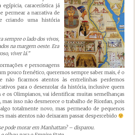
gípicia, caracerística já
ue permear a narrativa de
e criando uma história
a sempre o lado dos vivos,
rados na margem oeste. Era
so, viver lá.”
formações e personagens
a um pouco frenético, queremos sempre saber mais, é o
se não ficarmos atentos às entrelinhas perdemos
cativos para o desenrolar da história, inclusive quem
n e os Olimpianos, vai identificar muitas semelhanças
a, mas isso não desmerece o trabalho de Riordan, pois
u algo totalmente novo, mas permeado de pequenos
res mais atentos não deixaram passar despercebido
se pode morar em Manhattan? – disparou.
 e olhou para o Empire State.