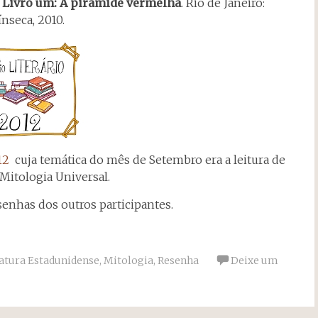
 Livro um: A pirâmide vermelha
. Rio de Janeiro:
ínseca, 2010.
12
cuja temática do mês de Setembro era a leitura de
 Mitologia Universal.
esenhas dos outros participantes.
atura Estadunidense
,
Mitologia
,
Resenha
Deixe um