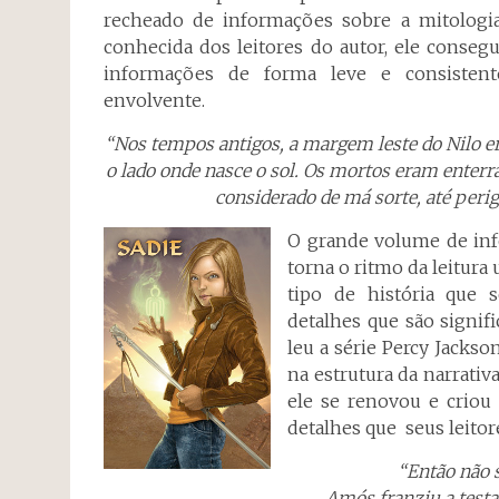
recheado de informações sobre a mitologia e
conhecida dos leitores do autor, ele conseg
informações de forma leve e consistent
envolvente.
“Nos tempos antigos, a margem leste do Nilo er
o lado onde nasce o sol. Os mortos eram enter
considerado de má sorte, até perigo
O grande volume de in
torna o ritmo da leitur
tipo de história que 
detalhes que são signifi
leu a série Percy Jackso
na estrutura da narrativ
ele se renovou e crio
detalhes que seus leito
“Então não 
Amós franziu a testa