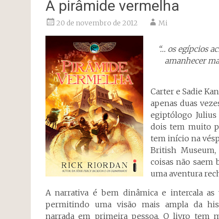
A pirâmide vermelha
20 de novembro de 2012
Mi
“… os egípcios a
amanhecer mar
Carter e Sadie Ka
apenas duas vezes
egiptólogo Juliu
dois tem muito 
tem início na vésp
British Museum,
coisas não saem 
uma aventura rech
A narrativa é bem dinâmica e intercala as 
permitindo uma visão mais ampla da hi
narrada em primeira pessoa. O livro tem m